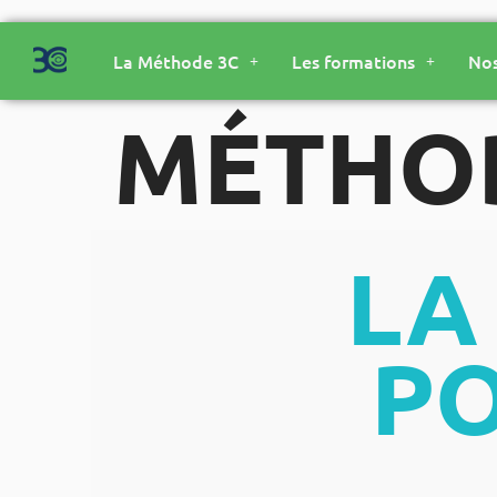
La Méthode 3C
Les formations
Nos
MÉTHOD
LA
PO