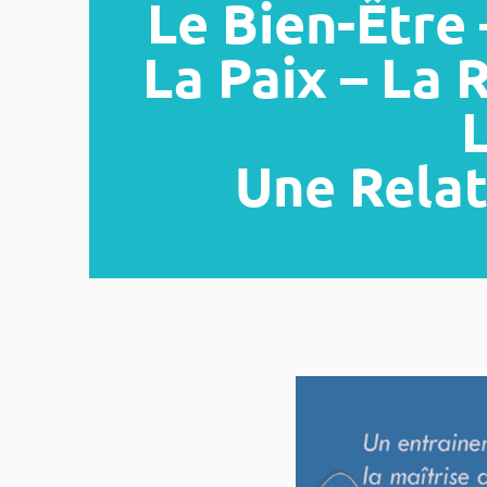
Le Bien-Être 
La Paix – La 
L
Une Relat