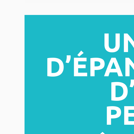
U
D’ÉPA
D
P