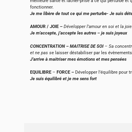
meilleure santé et lâcher-prise à ce qui perturbe et 
fonctionner.
Je me libère de tout ce qui me perturbe- Je suis dé
AMOUR / JOIE
–
Développer l’amour en soi et la joie
Je m’accepte, j’accepte les autres – je suis joyeux
CONCENTRATION – MAITRISE DE SOI
– Sa concentra
et ne pas s
e laisser déstabiliser par les évènements
J’arrive à maitriser mes émotions et mes pensées
EQUILIBRE
–
FORCE –
Développer l’équilibre pour t
Je suis équilibré et je me sens fort