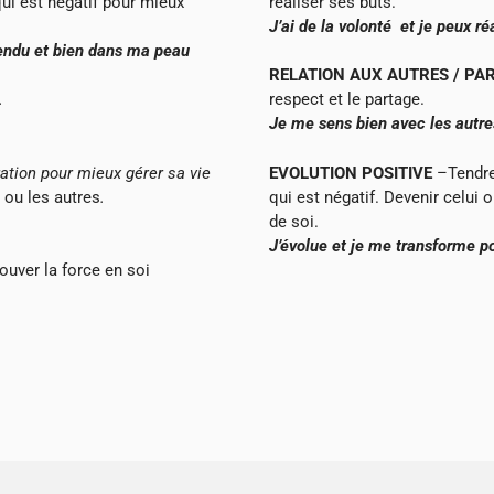
qui est négatif pour mieux
réaliser ses buts.
J’ai de la volonté et je peux ré
tendu et bien dans ma peau
RELATION AUX AUTRES / PA
.
respect et le partage.
Je me sens bien avec les autre
tion pour mieux gérer sa vie
EVOLUTION POSITIVE
–Tendre 
 ou les autres
.
qui est négatif. Devenir celui 
de soi.
J’évolue et je me transforme p
rouver la force en soi