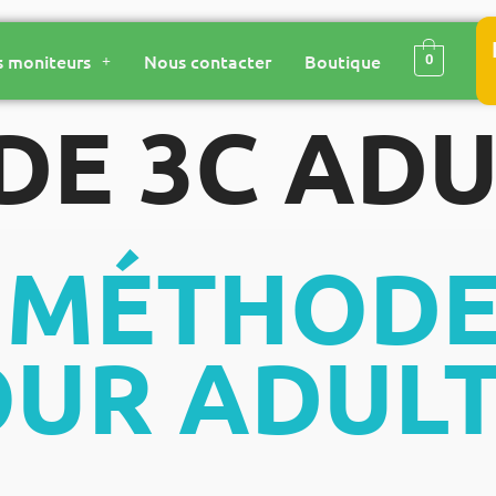
 moniteurs
Nous contacter
Boutique
0
E 3C ADU
 MÉTHODE
UR ADUL