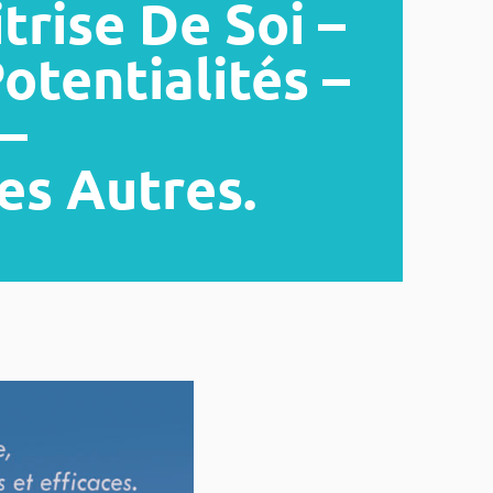
trise De Soi –
otentialités –
 –
es Autres.