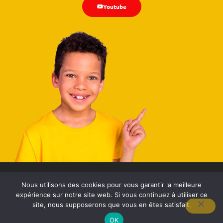
Youtube
Pour des enfants heureux et des adultes épanouis – La Méthode
Nous utilisons des cookies pour vous garantir la meilleure
3C ©1993-2025
expérience sur notre site web. Si vous continuez à utiliser ce
Mentions légales
–
Conditions générales de vente
–
Politique de
site, nous supposerons que vous en êtes satisfait.
confidentialité
–
Certification Qualiopi
– Site réalisé par
Angetkoutchi.com
OK