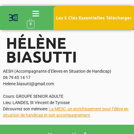
Les 5 Clés Essentielles Télécharger
0
HÉLÈNE
BIASUTTI
AESH (Accompagnante d’Eleves en Situation de Handicap)
06 79 45 14 17
Helene.biasutti@gmail.com
Cours: GROUPE SENIOR ADULTE
Lieu: LANDES, St Vincent de Tyrosse
Découvrez son mémoire:
La ME3C, un enrichissement pour l’élève en
situation de handicap et son accompagnement