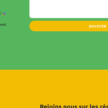
 !
ment.
ENVOYER
Rejoins nous sur les r