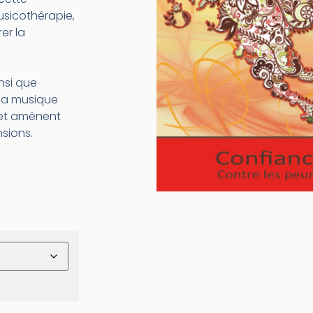
usicothérapie,
er la
nsi que
e la musique
 et amènent
nsions.