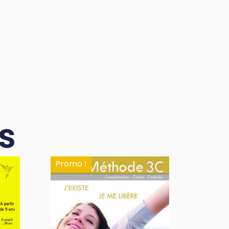
s
Promo !