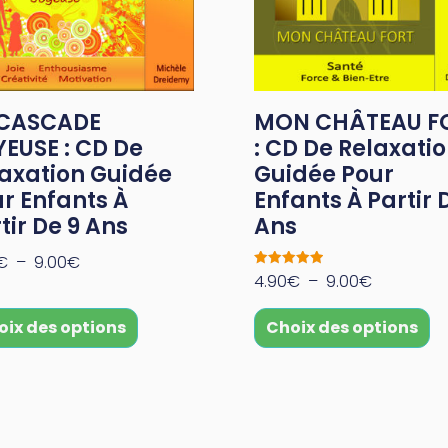
 CASCADE
MON CHÂTEAU F
EUSE : CD De
: CD De Relaxati
axation Guidée
Guidée Pour
r Enfants À
Enfants À Partir 
tir De 9 Ans
Ans
€
–
9.00
€
Note
4.90
€
–
9.00
€
5.00
sur 5
oix des options
Choix des options