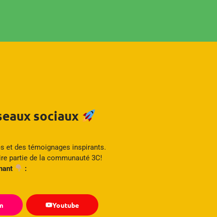
éseaux sociaux
s et des témoignages inspirants.
ire partie de la communauté 3C!
enant
:
m
Youtube