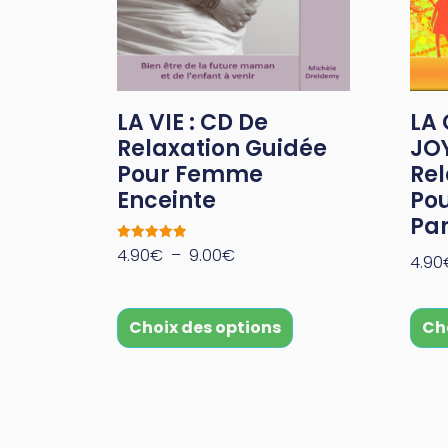
LA VIE : CD De
LA
Relaxation Guidée
JOY
Pour Femme
Rel
Enceinte
Pou
Par
Note
4.90
€
–
9.00
€
4.90
5.00
sur 5
Choix des options
Ch