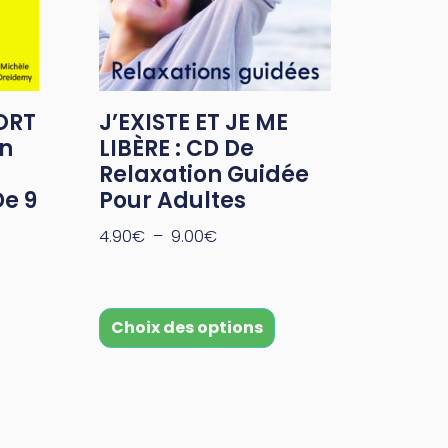
ORT
J’EXISTE ET JE ME
on
LIBÈRE : CD De
Relaxation Guidée
De 9
Pour Adultes
4.90
€
–
9.00
€
Choix des options