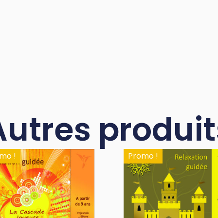
Autres produit
mo !
Promo !