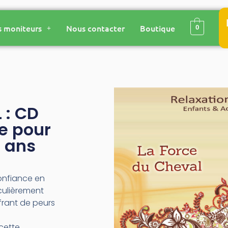
 moniteurs
Nous contacter
Boutique
0
 : CD
e pour
7 ans
onfiance en
iculièrement
frant de peurs
 cette